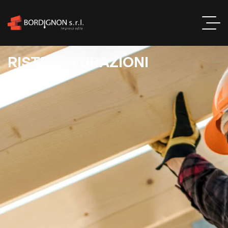
R
I
S
T
R
U
T
T
U
R
A
Z
I
O
N
I