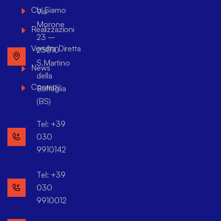
Chi Siamo
Via
Morone
Realizzazioni
23 –
Vendita Diretta
25010
S.Martino
News
della
Contatti
Battaglia
(BS)
Tel: +39
030
9910142
Tel: +39
030
9910012