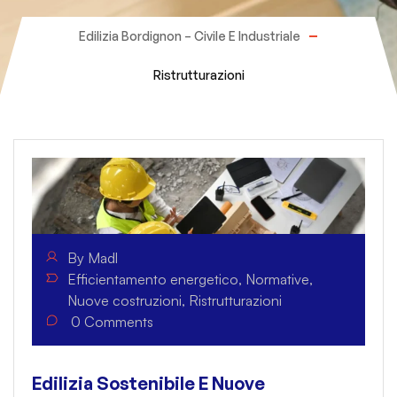
Edilizia Bordignon – Civile E Industriale
Ristrutturazioni
By
Madl
Efficientamento energetico
,
Normative
,
Nuove costruzioni
,
Ristrutturazioni
0
Comments
Edilizia Sostenibile E Nuove