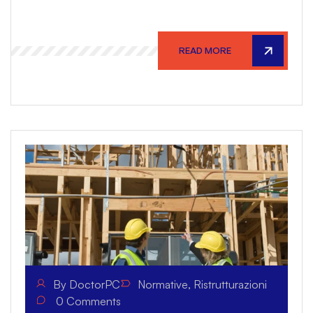
READ MORE
By
DoctorPC
Normative
,
Ristrutturazioni
0
Comments