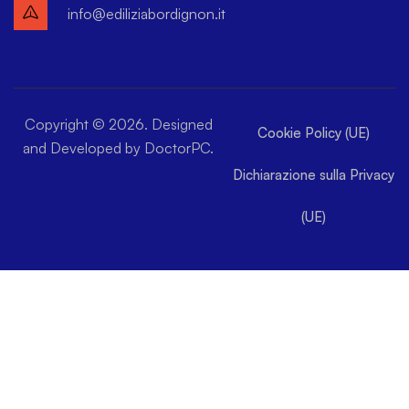
info@ediliziabordignon.it
Copyright © 2026. Designed
Cookie Policy (UE)
and Developed by DoctorPC.
Dichiarazione sulla Privacy
(UE)