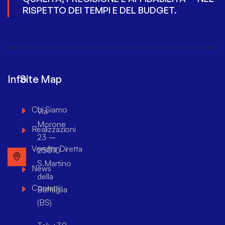
RISPETTO DEI TEMPI E DEL BUDGET.
Info
Site Map
Chi Siamo
Via
Morone
Realizzazioni
23 –
Vendita Diretta
25010
S.Martino
News
della
Contatti
Battaglia
(BS)