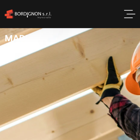
M
A
D
L