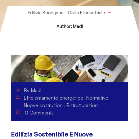
Edilizia Bordignon – Civile E Industriale
Author: Madl
By
Madl
Efficientamento energetico
,
Normative
,
Nuove costruzioni
,
Ristrutturazioni
0
Comments
Edilizia Sostenibile E Nuove