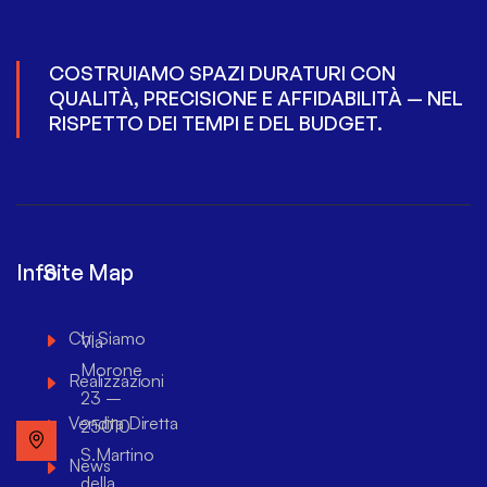
COSTRUIAMO SPAZI DURATURI CON
QUALITÀ, PRECISIONE E AFFIDABILITÀ — NEL
RISPETTO DEI TEMPI E DEL BUDGET.
Info
Site Map
Chi Siamo
Via
Morone
Realizzazioni
23 –
Vendita Diretta
25010
S.Martino
News
della