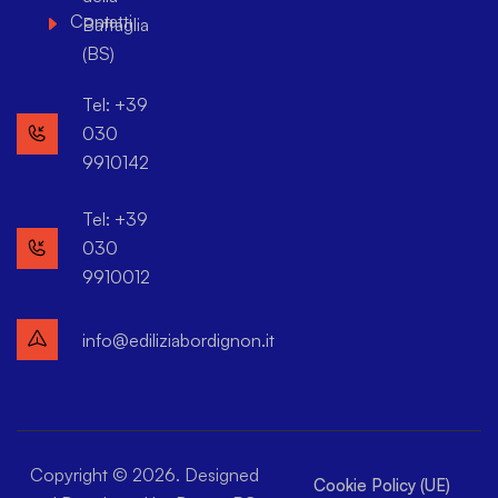
Contatti
Battaglia
(BS)
Tel: +39
030
9910142
Tel: +39
030
9910012
info@ediliziabordignon.it
Copyright © 2026. Designed
Cookie Policy (UE)