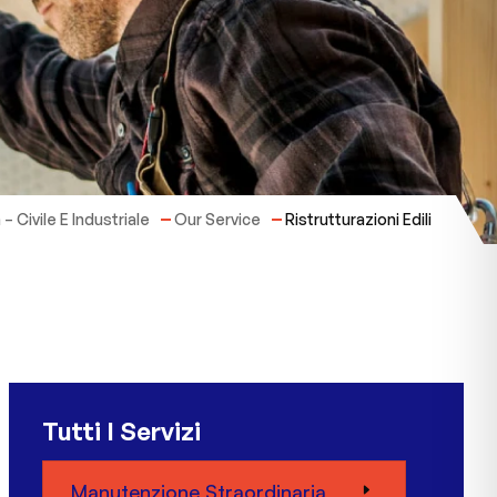
 – Civile E Industriale
Our Service
Ristrutturazioni Edili
Tutti I Servizi
Manutenzione Straordinaria