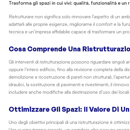
Trasforma gli spazi in cui vivi: qualità, funzionalità e un
Ristrutturare non significa solo rinnovare l’aspetto di un ambie
adattarli alle proprie esigenze, migliorarne il comfort e la 
tecnica e un’impresa affidabile capace di trasformare un prog
Cosa Comprende Una Ristrutturazi
Gli interventi di ristrutturazione possono riguardare singo
oppure l’intero edificio, fino alla revisione completa della di
demolizione e ricostruzione di pareti non strutturali, l’apertura
idraulici, la sostituzione di pavimenti e rivestimenti, il rinnov
includere anche modifiche alla destinazione d’uso dei locali 
Ottimizzare Gli Spazi: Il Valore Di 
Uno degli obiettivi principali di una ristrutturazione è ottimizza
Una cucina troppo piccola, un corridoio che occupa spazio