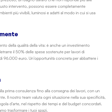
l giusto intervento, possono essere completamente
bienti più vivibili, luminosi e adatti al modo in cui si usa
lmente
nto della qualità della vita: è anche un investimento
detrarre il 50% delle spese sostenute per lavori di
mo di 96.000 euro. Un’opportunità concreta per abbattere i
n
alla prima consulenza fino alla consegna dei lavori, con un
te. Il nostro team valuta ogni situazione nella sua specificità,
ola d’arte, nel rispetto dei tempi e del budget concordati.
mo trasformare i tuoi spazi.