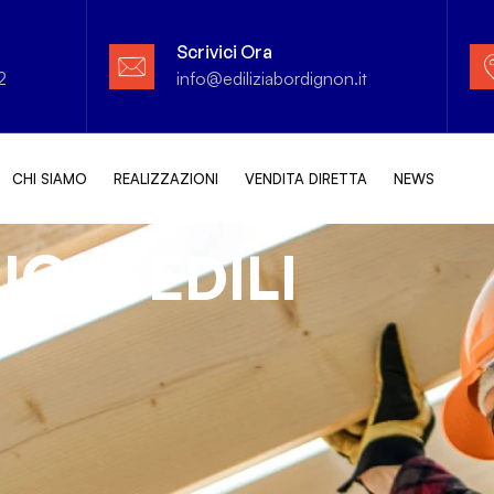
Scrivici Ora
2
info@ediliziabordignon.it
CHI SIAMO
REALIZZAZIONI
VENDITA DIRETTA
NEWS
Z
I
O
N
I
E
D
I
L
I