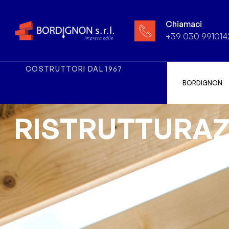
Chiamaci
+39 030 991014
COSTRUTTORI DAL 1967
BORDIGNON
R
I
S
T
R
U
T
T
U
R
A