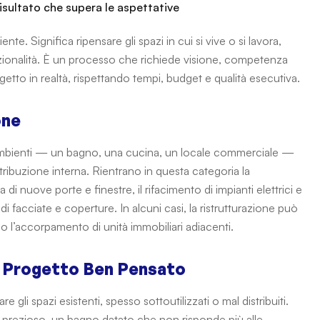
 risultato che supera le aspettative
nte. Significa ripensare gli spazi in cui si vive o si lavora,
funzionalità. È un processo che richiede visione, competenza
etto in realtà, rispettando tempi, budget e qualità esecutiva.
one
li ambienti — un bagno, una cucina, un locale commerciale —
stribuzione interna. Rientrano in questa categoria la
 di nuove porte e finestre, il rifacimento di impianti elettrici e
o di facciate e coperture. In alcuni casi, la ristrutturazione può
o l’accorpamento di unità immobiliari adiacenti.
Un Progetto Ben Pensato
re gli spazi esistenti, spesso sottoutilizzati o mal distribuiti.
 prezioso, un bagno datato che non risponde più alle