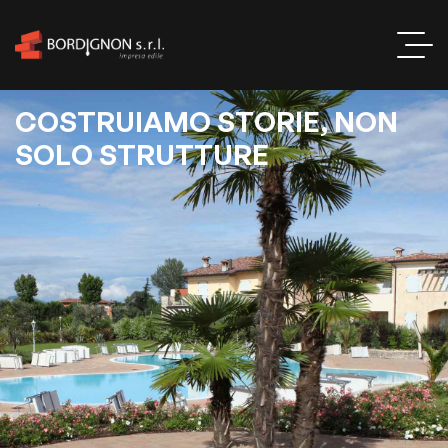
C
O
S
T
R
U
I
A
M
O
S
T
O
R
I
E
,
N
O
N
S
O
L
O
S
T
R
U
T
T
U
R
E