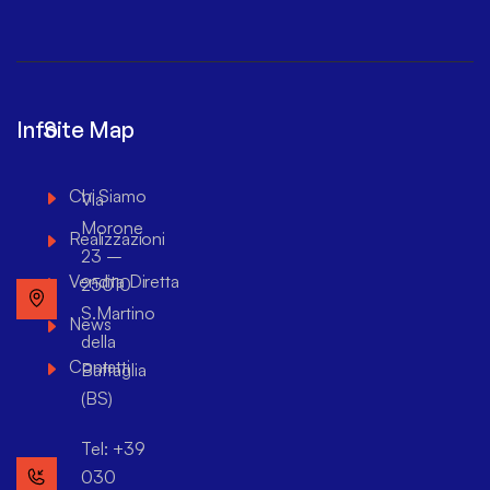
Info
Site Map
Chi Siamo
Via
Morone
Realizzazioni
23 –
Vendita Diretta
25010
S.Martino
News
della
Contatti
Battaglia
(BS)
Tel: +39
030