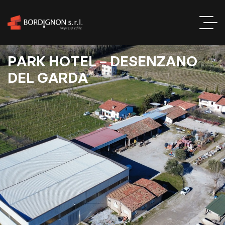
P
A
R
K
H
O
T
E
L
–
D
E
S
E
N
Z
A
N
O
D
E
L
G
A
R
D
A