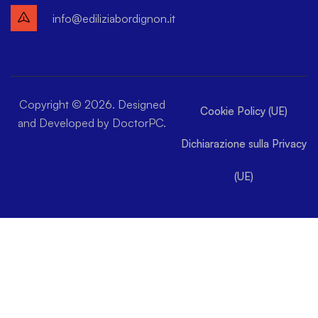
info@ediliziabordignon.it
Copyright © 2026. Designed
Cookie Policy (UE)
and Developed by DoctorPC.
Dichiarazione sulla Privacy
(UE)