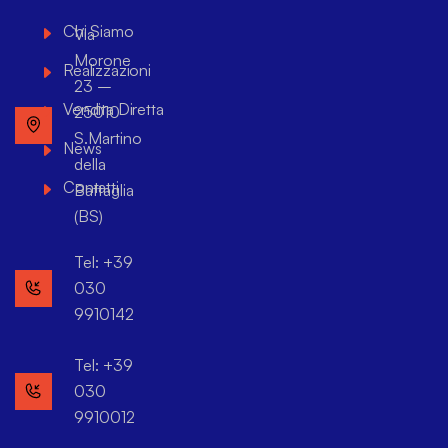
Chi Siamo
Via
Morone
Realizzazioni
23 –
Vendita Diretta
25010
S.Martino
News
della
Contatti
Battaglia
(BS)
Tel: +39
030
9910142
Tel: +39
030
9910012